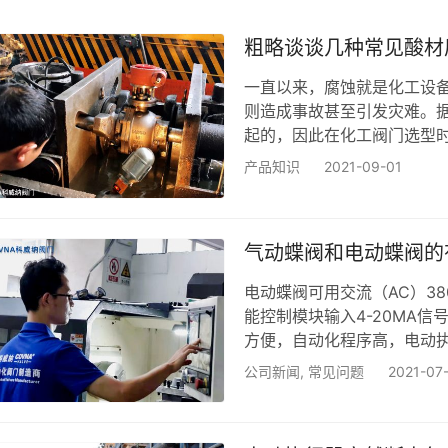
粗略谈谈几种常见酸材
一直以来，腐蚀就是化工设
则造成事故甚至引发灾难。据
起的，因此在化工阀门选型
不锈钢是“万能材料”，不论
产品知识
2021-09-01
的下面针对一些常用化工介
是用途非常广泛的重要工业
大，对于浓度在80%以上、
气动蝶阀和电动蝶阀的
性，但…
电动蝶阀可用交流（AC）38
能控制模块输入4-20MA
方便，自动化程序高，电动
手动操作。电动蝶阀缺点是阀
公司新闻
,
常见问题
2021-07
构更为复杂精密，使用环境
气动执行器和蝶阀阀体组成
实现启用动作的气动阀门，