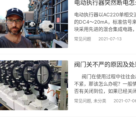
电动执行器突然断电怎
电动执行器以AC220单相交
的DC4～20mA，标准信
块采用先进的混合集成电路
设计成匣子形式，并用树脂
常见问题
2021-07-13
塑料电位器、精度高、寿命
高可靠性的电动调节阀。因
等工业部门。 电动执行器主
阀门关不严的原因及处
阀门在使用过程中往往会出
不紧，那该怎么办呢？一般
否有关闭到位，如果已经关
面的情况，有些阀门的密封
常见问题
,
未分类
2021-07-0
然如果还是关不严的话，那
用及出现工况事故等问题。
题出现在哪里，然后根据相