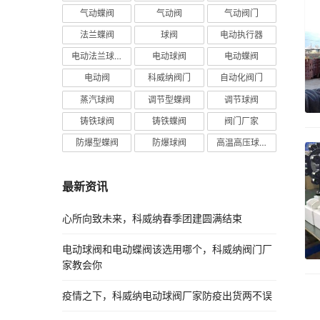
气动蝶阀
气动阀
气动阀门
法兰蝶阀
球阀
电动执行器
电动法兰球阀
电动球阀
电动蝶阀
电动阀
科威纳阀门
自动化阀门
蒸汽球阀
调节型蝶阀
调节球阀
铸铁球阀
铸铁蝶阀
阀门厂家
防爆型蝶阀
防爆球阀
高温高压球阀
最新资讯
心所向致未来，科威纳春季团建圆满结束
电动球阀和电动蝶阀该选用哪个，科威纳阀门厂
家教会你
疫情之下，科威纳电动球阀厂家防疫出货两不误