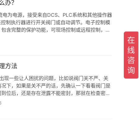
么办？
流电为电源，接受来自DCS、PLC系统和其他操作器
号来控制执行器进行开关阀门或自动调节。电子控制模
，包含完整的保护功能，可现场控制或远程控制，被
浇铸密封。 电动执行器：驱动反馈量采用高性能导电
长等特点，可与各种角行程调节机构组合成高性能、
此被广泛用于冶金、发电、石化、造纸、轻工及环保
要特点 1 执行器设计有伺服系统(无需…
理方法
现一些让人困扰的问题，比如说阀门关不严、关
情况下，如果是关不严的话，先确认一下看看阀门是
闭到位后，还是存在泄露不能密封，那就在检查密封
副是可拆卸的，那就拿出来进行研磨，再次试验，当
6
就必须返厂检修或者更换阀门，以免影响阀门正常使
 如果阀门出现关不严的的情况，首先应该先找出问
应的方法去解决处理。通过科威纳多年的生产阀门…