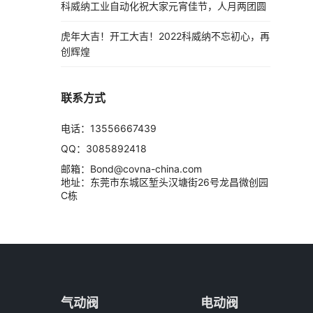
科威纳工业自动化祝大家元宵佳节，人月两团圆
虎年大吉！开工大吉！2022科威纳不忘初心，再
创辉煌
联系方式
电话：13556667439
QQ：3085892418
邮箱：Bond@covna-china.com
地址：东莞市东城区堑头汉塘街26号龙昌微创园
C栋
气动阀
电动阀