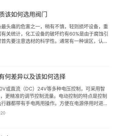
质该如何选用阀门
备最头痛的危害之一，稍有不慎，轻则损坏设备，重
有关统计，化工设备的破坏约有60%是由于腐蚀引
时首先要注意选材的科学性。通常有一种误区，认为
什么介质和环境条件都捧出不锈钢阀门，这是很危险
质谈谈选材的要点：硫酸作为强腐蚀介质之一，硫酸
原料。不同浓度和温度的硫酸对材料的腐蚀差别较
温度小于80℃的浓硫酸，碳钢和铸铁有较好的耐蚀
有何差异以及该如何选择
0V或直流（DC）24V等多种电压控制，可采用智
信号，更精准的调节控制流量。电动控制的特点是控制
执行器都带有手电两用操作。方便在电源停用时进行
门启闭时间长。通少需要30-50秒，电动执行器结
-20
要求更高。同时成本上也比气动更高。 气动蝶阀是由
。气动蝶阀是用随阀杆转动的圆形蝶板做启闭性，以
主要做截断阀使用，亦可设计成具有调节或段…