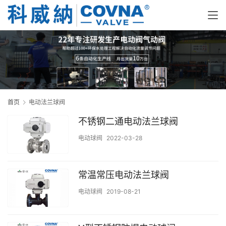
首页
电动法兰球阀
不锈钢二通电动法兰球阀
电动球阀
2022-03-28
常温常压电动法兰球阀
电动球阀
2019-08-21