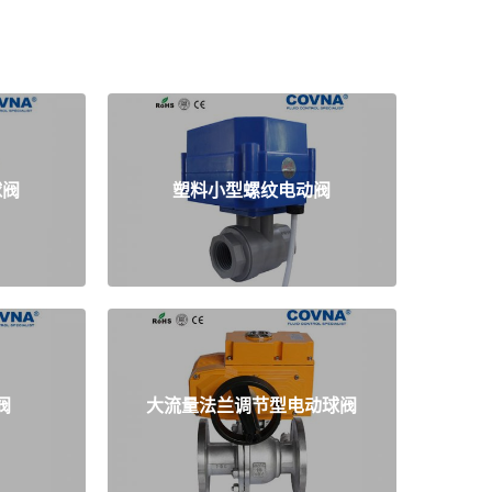
球阀
塑料小型螺纹电动阀
阀
大流量法兰调节型电动球阀