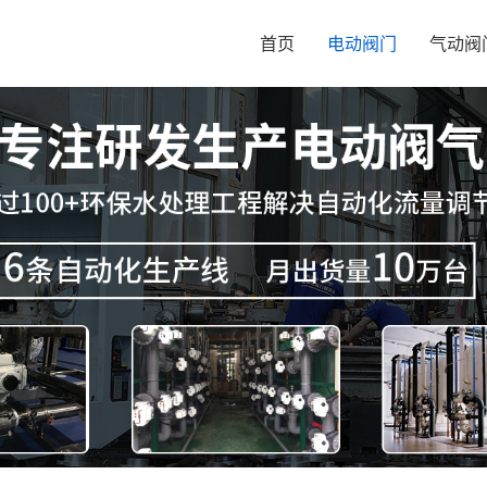
首页
电动阀门
气动阀