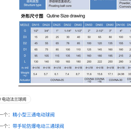
电动法兰球阀
一个：
精小型三通电动球阀
一个：
带手轮防爆电动三通球阀