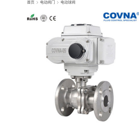
首页
电动阀门
电动球阀