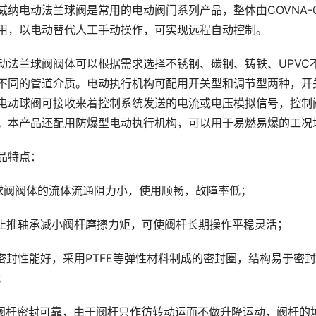
威纳电动法兰球阀是常用的电动阀门系列产品，整体由COVNA
用，以电动替代人工手动操作，可实现远程自动控制。
动法兰球阀阀体可以根据需求选择不锈钢、碳钢、铸铁、UPVC
不同的管道介质。电动执行机构可配用开关型和调节型两种，开
电动球阀可接收来着控制系统发送的电流或电压模拟信号，控制
。本产品还配用防爆型电动执行机构，可以用于易燃易爆的工况
品特点：
.球阀阀体的流体流通阻力小，使用顺畅，故障率低；
.止推轴承减小阀杆磨擦力矩，可使阀杆长期操作平稳灵活；
.密封性能好，采用PTFE等弹性材料制成的密封圈，结构易于
；
.阀杆密封可靠，由于阀杆只作彷转动运而不做升降运动，阀杆