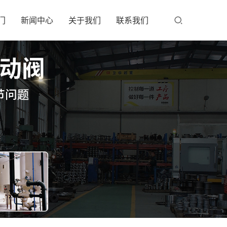
门
新闻中心
关于我们
联系我们