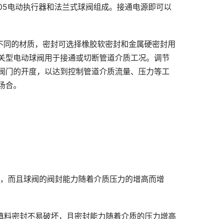
-05电动执行器和法兰式球阀组成。接通电源即可以
不同的材质，密封可选择橡胶软密封和金属硬密封用
关型电动球阀用于接通或切断管道介质工况。调节
阀门的开度，以达到控制管道介质流量、压力等工
场合。
密封，而且球阀的阀封能力随着介质压力的增高而增
的填料密封不易破坏，且密封能力随着介质的压力增高