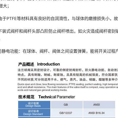
增大；
.由于PTFE等材料具有良好的自润滑性，与球体的磨擦损失小，
.下装式阀杆和阀杆头部凸阶防止阀杆喷出，如火灾造成阀杆密
；
.防静电功能：在球体、阀杆、阀体之间设置弹簧，能将开关过程