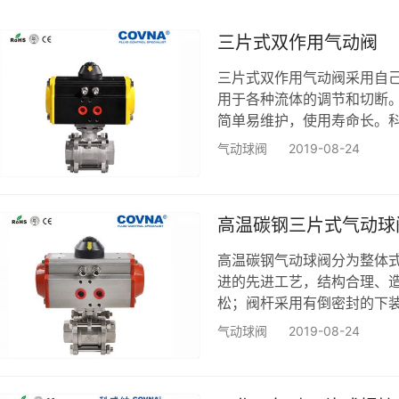
三片式双作用气动阀
三片式双作用气动阀采用自
用于各种流体的调节和切断
简单易维护，使用寿命长。
低，并且有分单作用和双作
气动球阀
2019-08-24
生故障，气动球阀将按控制
就是通气的情况下气动执行
边通气才能关闭，是靠气缸
高温碳钢三片式气动球
阀广泛应用于…
高温碳钢气动球阀分为整体式
进的先进工艺，结构合理、造
松；阀杆采用有倒密封的下
二片式、三片式球阀连接形式另
气动球阀
2019-08-24
支架平台和锁定装置。三片
栓从两端夹住中间阀体与阀
接拆卸四只螺栓，阀体中间部