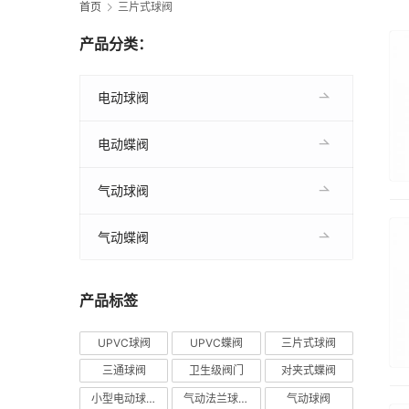
首页
三片式球阀
产品分类：
电动球阀
电动蝶阀
气动球阀
气动蝶阀
产品标签
UPVC球阀
UPVC蝶阀
三片式球阀
三通球阀
卫生级阀门
对夹式蝶阀
小型电动球阀
气动法兰球阀
气动球阀