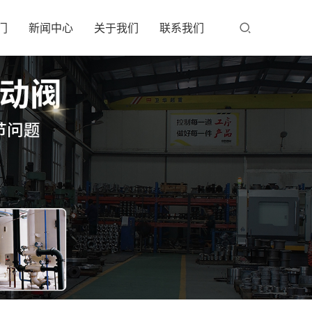
门
新闻中心
关于我们
联系我们