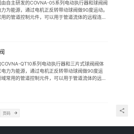
由自主研发的COVNA-05系列电动执行器和球阀阀
力为能源，通过电机正反转带动球阀做90度运动。
常用的管道控制元件，可以用于管道流体的远程连
阀是在球阀的基础上加装的电动执行器的，球阀的种类
变成各种型号的电动球阀。 电动执行器的种类很
关型：全开全关；输出信号：4-20mADC；带手动
调节，可输出输入信号：4-20mAD…
阀
OVNA-QT10系列电动执行器和三片式球阀阀体
电力为能源，通过电机正反转带动球阀做90度运
领域常用的管道控制元件，可以用于管道流体的远程
球阀是在球阀的基础上加装的电动执行器的，球阀的种
器演变成各种型号的电动球阀。 电动执行器的种类很
关型：全开全关；输出信号：4-20mADC；带手动
调节，可输出输入信号：4-20mA…