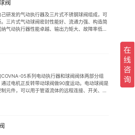
球阀
自己研发的气动执行器及三片式不锈钢球阀组成，可
断。三片式气动球阀密封性能好、流通力强、构造简
威纳气动执行器性能卓越、输出力矩大、故障率低，
种类型。单作用执行器的优点是：一旦动力源发生故
的要求自动处于关闭的位置。双作用气动执行器就是
开始转动打开阀门，当要关闭阀门的时候另外一边通
的，在失去气源的时候只能保持原位。两通气动阀广
COVNA-05系列电动执行器和球阀阀体两部分组
通过电机正反转带动球阀做90度运动。电动球阀是
控制元件，可以用于管道流体的远程连接、开关、调
基础上加装的电动执行器的，球阀的种类繁多，均可加
的电动球阀。 电动执行器的种类很多，且功能不
；输出信号：4-20mADC；带手动开关。 调节
入信号：4-20mADC，0-10…
阀