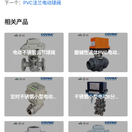
下一个：
PVC法兰电动球阀
相关产品
电动不锈钢调节球阀
酸碱性流体PVC电动阀
定时不锈钢小型电动球阀
不锈钢小型电动6分球阀