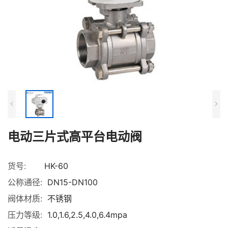
电动三片式高平台电动阀
货号:
HK-60
公称通径:
DN15-DN100
阀体材质:
不锈钢
压力等级:
1.0,1.6,2.5,4.0,6.4mpa