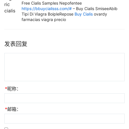
Free Cialis Samples Nepofentee
https://bbuycialisss.com/#
– Buy Cialis SmiseeAbib
Tipi Di Viagra BoipleRepose
Buy Cialis
ovardy
farmacias viagra precio
发表回复
*
昵称：
*
邮箱：