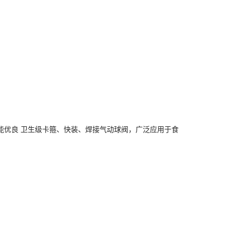
阀，性能优良 卫生级卡箍、快装、焊接气动球阀，广泛应用于食