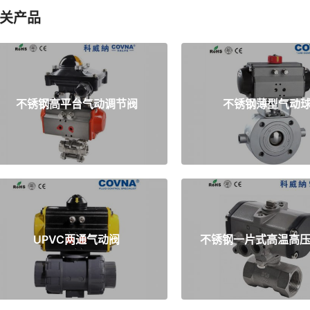
关产品
不锈钢高平台气动调节阀
不锈钢薄型气动
UPVC两通气动阀