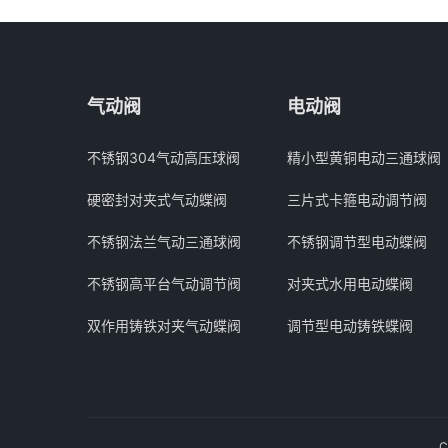
气动阀
电动阀
不锈钢304气动高压球阀
精小型黄铜电动三通球阀
硬密封对夹式气动蝶阀
三片式卡箍电动调节阀
不锈钢法兰气动三通球阀
不锈钢调节型电动蝶阀
不锈钢高平台气动调节阀
对夹式水用电动蝶阀
双作用铸铁对夹气动蝶阀
调节型电动铸铁蝶阀
C