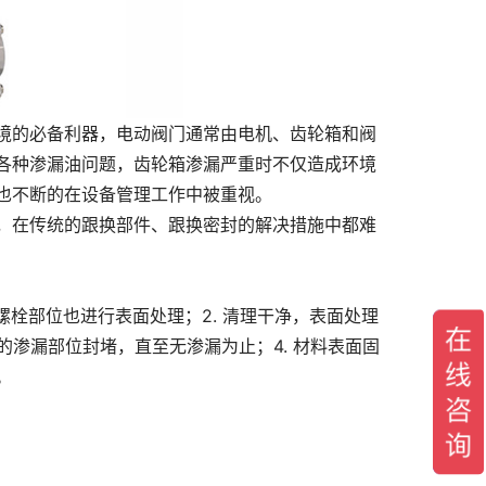
境的必备利器，电动阀门通常由电机、齿轮箱和阀
各种渗漏油问题，齿轮箱渗漏严重时不仅造成环境
也不断的在设备管理工作中被重视。
，在传统的跟换部件、跟换密封的解决措施中都难
螺栓部位也进行表面处理；2. 清理干净，表面处理
围的渗漏部位封堵，直至无渗漏为止；4. 材料表面固
。