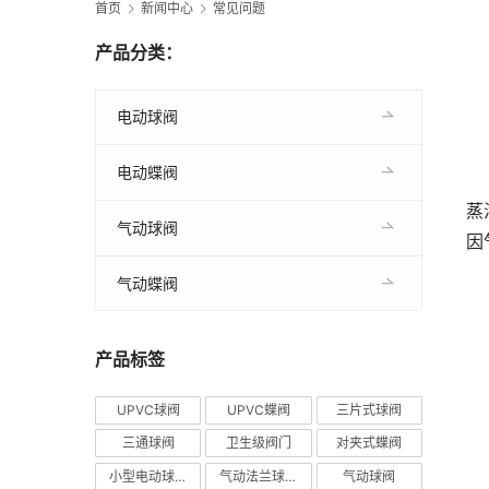
首页
新闻中心
常见问题
产品分类：
电动球阀
电动蝶阀
蒸
气动球阀
因
气动蝶阀
产品标签
UPVC球阀
UPVC蝶阀
三片式球阀
三通球阀
卫生级阀门
对夹式蝶阀
小型电动球阀
气动法兰球阀
气动球阀