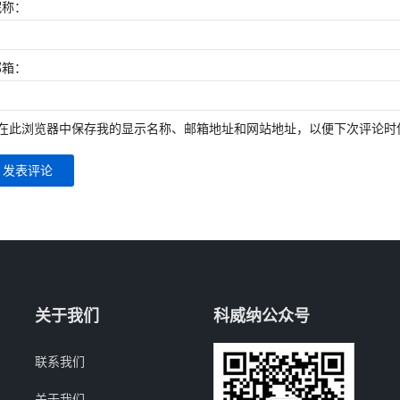
昵称：
邮箱：
在此浏览器中保存我的显示名称、邮箱地址和网站地址，以便下次评论时
关于我们
科威纳公众号
联系我们
关于我们