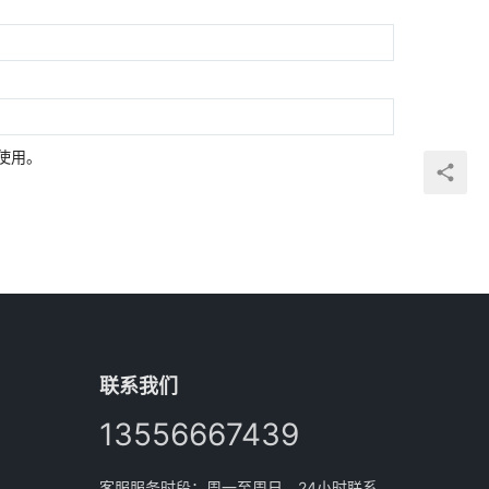
使用。
联系我们
13556667439
客服服务时段：周一至周日，24小时联系，