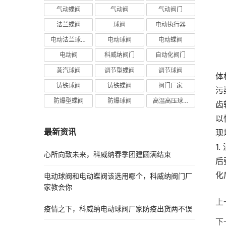
气动蝶阀
气动阀
气动阀门
法兰蝶阀
球阀
电动执行器
电动法兰球阀
电动球阀
电动蝶阀
电动阀
科威纳阀门
自动化阀门
　
蒸汽球阀
调节型蝶阀
调节球阀
体
铸铁球阀
铸铁蝶阀
阀门厂家
污
防爆型蝶阀
防爆球阀
高温高压球阀
齿
以
最新资讯
现
1
心所向致未来，科威纳春季团建圆满结束
后
化
电动球阀和电动蝶阀该选用哪个，科威纳阀门厂
家教会你
上
疫情之下，科威纳电动球阀厂家防疫出货两不误
下