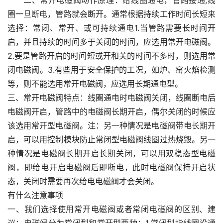
圈一旦断电，管路就会断开。通常根据持续工作时间长短来
选择：常闭、常开、或可持续通电1.当管路需要长时间开
启，并且持续的时间多于关闭的时间，应选用常开电磁阀。
2.要是管路开启的时间短或开和关的时间不多时，则选用常
闭电磁阀。3.有些用于安全保护的工况，如炉、窑火焰检测
等，则不能选用常开电磁阀，应选用长期通电型。
三、常开电磁阀特点：线圈通电时电磁阀关闭，线圈断电后
电磁阀开启，管路中的电磁阀长期开启，偶尔关闭的时候应
该选用常开型电磁阀。注：另一种情况是电磁阀带电长期开
启，可以用控制模块防止常闭型电磁阀线圈过热烧毁。另一
种情况是电磁阀长期开启长期关闭，可以用双稳态型电磁
阀，即给电开启电磁阀后即断电，此时电磁阀保持开启状
态，关闭时需要再次给电电磁阀才会关闭。
有什么注意事项
一、我们选择使用常开电磁阀或者常闭电磁阀的区别、建
议：电磁阀分为常闭型和常开型两种：1.常闭型指线圈没通