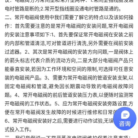
电时管路是断的;2.常开型指线圈没通电时管路是通的。
二、常开电磁阀使用中我们需要了解它的特点以及该如何操
作：首先需要注意的是常开电磁阀的安装问题,常开电磁阀
的安装注意事项如下:1、首先要保证常开电磁阀在安装之前
的内部和管道清洁,可对管道进行清洗,另外需要在阀前安装
过滤器。2、其次是常开电磁阀的安装方向问题,一是阀体上
的箭头标志代表介质的流动方向,二是大部分电磁阀产品只
能垂直安装,若因为工作环境和空间的限制,可选择可任意安
装的电磁阀产品。3、需要为常开电磁阀的管道安装支架,以
固定电磁阀和管道,避免因长期震动导致的电磁阀故障问
题。4、常开电磁阀的前后管道安装压力表,以便随时监测常
开电磁阀的工作状态。5、应为常开电磁阀安装旁路设置,方
便在常开电磁阀发生故障的时候进行维修和日常的清理。
6、常开电磁阀安装好之后,需要进行动作试验,无误后方可正
式投入工作。
三、我们举例说一下常开蒸汽电磁阀维护保养注意事项：