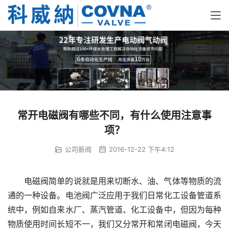
常开电磁阀有哪些不同，有什么使用注意事
项？
公司新闻
2016-12-22 下午4:12
电磁阀简单的说就是用来切断水、油、气体等物质的流
通的一种设备。电池阀广泛应用于我们日常化工设备管道系
统中，例如自来水厂、蒸汽管道、化工设备中，但因为每种
物质使用时间长短不一，我们又分常开和常闭电磁阀，今天