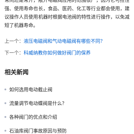
强、使用寿命也长，食品、医药、化工等行业都会使用，建
议操作人员使用机器时根据电池阀的特性进行操作，以免减
短了机器寿命。
上一个：
液压电磁阀和气动电磁阀有哪些不同？
下一个：
科威纳教你如何做好阀门的保养
相关新闻
如何选用电动截止阀
流量调节电动蝶阀是什么？
各种阀门的优点和介绍
石油库阀门事故原因与预防