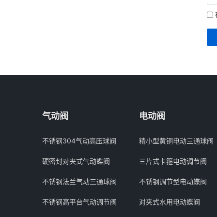
气动阀
电动阀
不锈钢304气动高压球阀
精小型黄铜电动三通球阀
硬密封对夹式气动蝶阀
三片式卡箍电动调节阀
不锈钢法兰气动三通球阀
不锈钢调节型电动蝶阀
不锈钢高平台气动调节阀
对夹式水用电动蝶阀