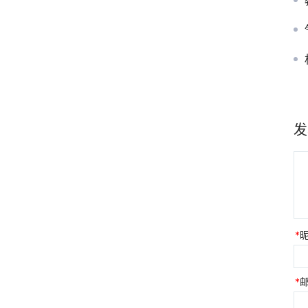
发
*
*