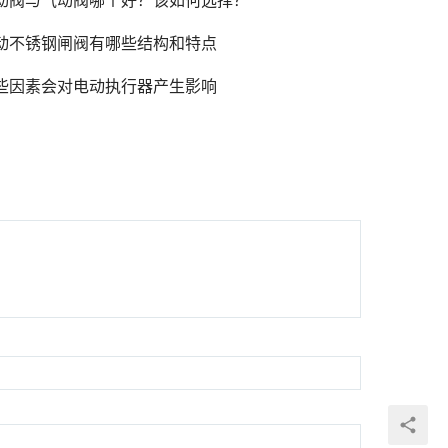
动不锈钢闸阀有哪些结构和特点
些因素会对电动执行器产生影响