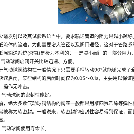
火箭发射以及其试验系统当中，要求输送管道的阻力是越小越好
低流体的流速，为此需要增大管径以及阀门通径，这对于管路系
低温输送系统(液氢)是极为不利的；一是减小阀门的一部分阻力
、气动球阀启闭开关比较迅速、方便。
于气动球阀结构在一般情况下只需要手柄转动90°就能够完成了
快速启闭，某些结构的启闭时间仅为0.05～0.1s，主要用以
，操作无冲击。
、气动球阀的密封性能好。
前，绝大多数气动球阀结构的阀座一般都是用聚四氟乙烯等弹性
常被称为软密封。一般说来，软密封的密封性容易得到保证，而
高。
、气动球阀使用寿命长。