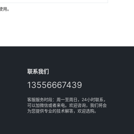
使用。
联系我们
13556667439
客服服务时段：周一至周日，24小时联系，
可以加微信或者来电。欢迎咨询，我们将会
为您提供专业的技术解答，欢迎选购。