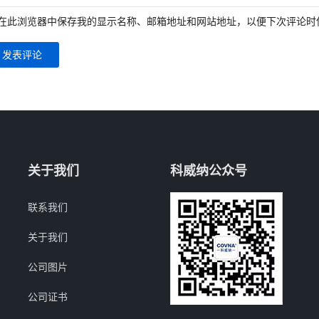
在此浏览器中保存我的显示名称、邮箱地址和网站地址，以便下次评论时
关于我们
科威纳公众号
联系我们
关于我们
公司图片
公司证书