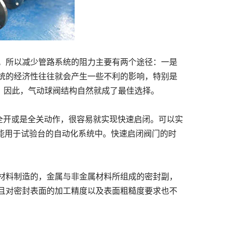
。所以减少管路系统的阻力主要有两个途径：一是
统的经济性往往就会产生一些不利的影响，特别是
，因此，气动球阀结构自然就成了最佳选择。
全开或是全关动作，很容易就实现快速启闭。可以实
保证能用于试验台的自动化系统中。快速启闭阀门的时
材料制造的，金属与非金属材料所组成的密封副，
且对密封表面的加工精度以及表面粗糙度要求也不