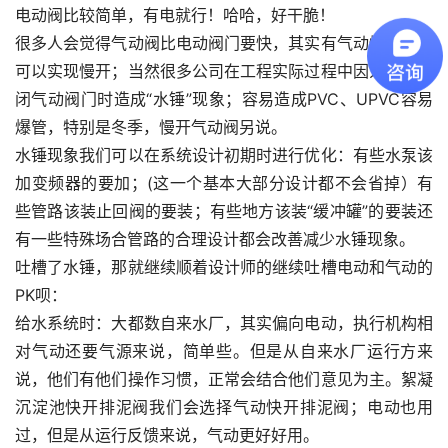
电动阀比较简单，有电就行！哈哈，好干脆！
很多人会觉得气动阀比电动阀门要快，其实有气动慢开阀，
可以实现慢开；当然很多公司在工程实际过程中因为瞬间关
闭气动阀门时造成“水锤”现象；容易造成PVC、UPVC容易
爆管，特别是冬季，慢开气动阀另说。
水锤现象我们可以在系统设计初期时进行优化：有些水泵该
加变频器的要加；(这一个基本大部分设计都不会省掉）有
些管路该装止回阀的要装；有些地方该装“缓冲罐”的要装还
有一些特殊场合管路的合理设计都会改善减少水锤现象。
吐槽了水锤，那就继续顺着设计师的继续吐槽电动和气动的
PK呗：
给水系统时：大都数自来水厂，其实偏向电动，执行机构相
对气动还要气源来说，简单些。但是从自来水厂运行方来
说，他们有他们操作习惯，正常会结合他们意见为主。絮凝
沉淀池快开排泥阀我们会选择气动快开排泥阀；电动也用
过，但是从运行反馈来说，气动更好好用。