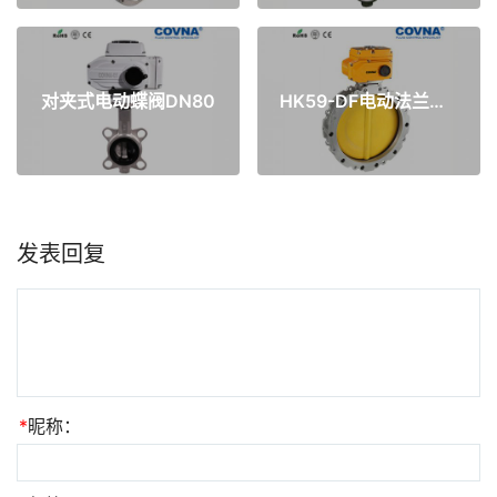
对夹式电动蝶阀DN80
HK59-DF电动法兰蝶阀
发表回复
*
昵称：