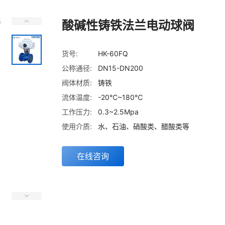
酸碱性铸铁法兰电动球阀
货号:
HK-60FQ
公称通径:
DN15-DN200
阀体材质:
铸铁
流体温度:
-20℃~180℃
工作压力:
0.3~2.5Mpa
使用介质:
水、石油、硝酸类、醋酸类等
在线咨询