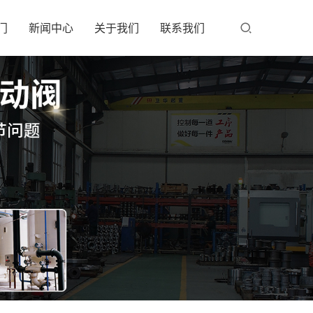
门
新闻中心
关于我们
联系我们