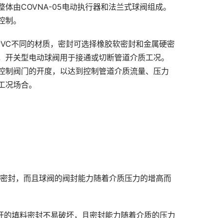
体由COVNA-05电动执行器和法兰式球阀组成。
控制。
PVC不同的材质，密封可选择橡胶软密封和金属硬密
，开关型电动球阀用于接通或切断管道介质工况。
控制阀门的开度，以达到控制管道介质流量、压力
工况场合。
易于密封，而且球阀的阀封能力随着介质压力的增高而
阀杆的填料密封不易破坏，且密封能力随着介质的压力