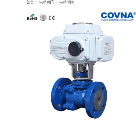
首页
电动阀门
电动球阀