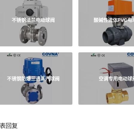
不锈钢法兰电动球阀
酸碱性流体PVC电
不锈钢防爆三通蒸汽球阀
空调专用电动球
表回复