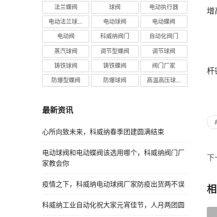
法兰蝶阀
球阀
电动执行器
增
电动法兰球阀
电动球阀
电动蝶阀
电动阀
科威纳阀门
自动化阀门
蒸汽球阀
调节型蝶阀
调节球阀
铸铁球阀
铸铁蝶阀
阀门厂家
杆
防爆型蝶阀
防爆球阀
高温高压球阀
最新资讯
心所向致未来，科威纳春季团建圆满结束
电动球阀和电动蝶阀该选用哪个，科威纳阀门厂
下
家教会你
疫情之下，科威纳电动球阀厂家防疫出货两不误
相
科威纳工业自动化祝大家元宵佳节，人月两团圆