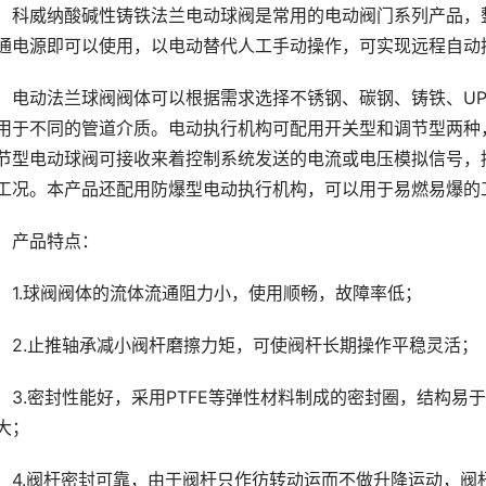
科威纳酸碱性铸铁法兰电动球阀是常用的电动阀门系列产品，整
通电源即可以使用，以电动替代人工手动操作，可实现远程自动
电动法兰球阀阀体可以根据需求选择不锈钢、碳钢、铸铁、U
用于不同的管道介质。电动执行机构可配用开关型和调节型两种
节型电动球阀可接收来着控制系统发送的电流或电压模拟信号，
工况。本产品还配用防爆型电动执行机构，可以用于易燃易爆的
产品特点：
1.球阀阀体的流体流通阻力小，使用顺畅，故障率低；
2.止推轴承减小阀杆磨擦力矩，可使阀杆长期操作平稳灵活；
3.密封性能好，采用PTFE等弹性材料制成的密封圈，结构
大；
4.阀杆密封可靠，由于阀杆只作彷转动运而不做升降运动，