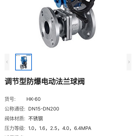
调节型防爆电动法兰球阀
货号:
HK-60
公称通径:
DN15-DN200
阀体材质:
不锈钢
压力等级:
1.0，1.6，2.5，4.0，6.4MPA