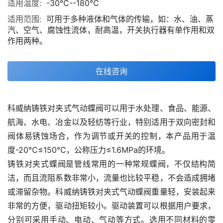
适用温度:
-30℃--180℃
适用范围:
可用于多种液体和气体的传输，如：水、油、蒸
汽、空气、腐蚀性流体，耐高温，开关执行器有单作用和双
作用两种。
在线咨询
科威纳铸铁对夹式气动蝶阀可以用于水处理、食品、能源、
航海、水电、冶金以及轻纺等行业，特别适用于双向密封和
阀体易锈蚀场合，作为调节或开关的控制，本产品用于温
度-20℃≤150℃，公称压力≤1.6MPa的环境。
铸铁对夹式蝶阀是管线常用的一种常规蝶阀，不仅结构简
洁，而且流阻系数非常小，流量也比较平稳，不会造成拥堵
或滞留杂物。科威纳铸铁对夹式气动蝶阀重量轻，安装起来
非常的方便，驱动扭矩较小。驱动装置可以根据用户要求，
分别可采用手动、电动、气动等方式。选用不同材料的零