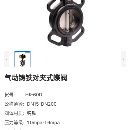
气动铸铁对夹式蝶阀
货号:
HK-60D
公称通径:
DN15-DN200
阀体材质:
铸铁
压力等级:
1.0mpa-1.6mpa