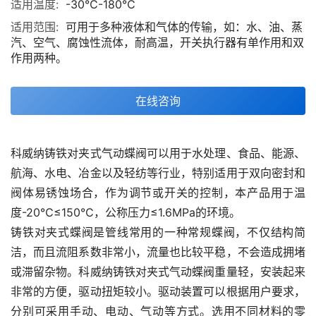
适用温度:
-30℃-180℃
适用范围:
可用于多种液体和气体的传输，如：水、油、蒸
汽、空气、腐蚀性流体，耐高温，开关执行器有单作用和双
作用两种。
在线咨询
科威纳铸铁对夹式气动蝶阀可以用于水处理、食品、能源、
航海、水电、冶金以及轻纺等行业，特别适用于双向密封和
阀体易锈蚀场合，作为调节或开关的控制，本产品用于温
度-20℃≤150℃，公称压力≤1.6MPa的环境。
铸铁对夹式蝶阀是管线常用的一种常规蝶阀，不仅结构简
洁，而且流阻系数非常小，流量也比较平稳，不会造成拥堵
或滞留杂物。科威纳铸铁对夹式气动蝶阀重量轻，安装起来
非常的方便，驱动扭矩较小。驱动装置可以根据用户要求，
分别可采用手动、电动、气动等方式。选用不同材料的零