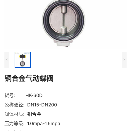
铜合金气动蝶阀
货号:
HK-60D
公称通径:
DN15-DN200
阀体材质:
铜合金
压力等级:
1.0mpa-1.6mpa