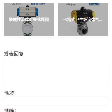
酸碱性流体对夹式蝶阀
卡箍式卫生级流体气动蝶阀
发表回复
*
昵称：
*
邮箱：