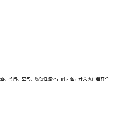
油、蒸汽、空气、腐蚀性流体，耐高温，开关执行器有单