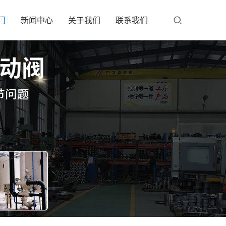
门
新闻中心
关于我们
联系我们