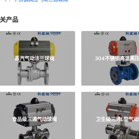
关产品
蒸汽气动法兰球阀
304不锈钢高温高
食品级三通气动球阀
卫生级三通L型气动