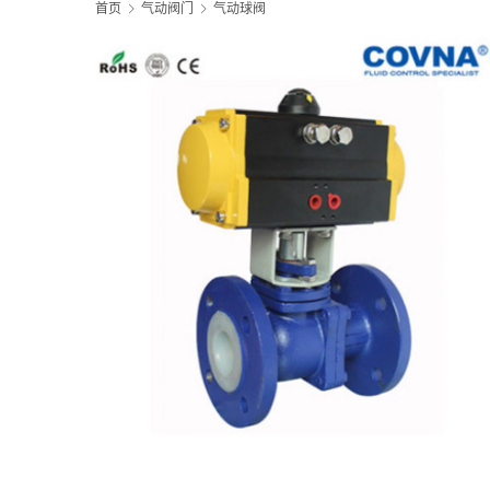
首页
气动阀门
气动球阀