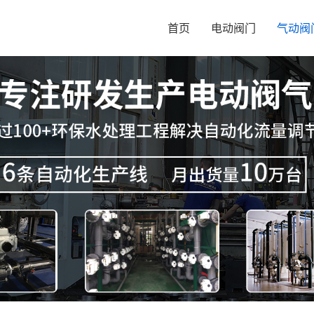
首页
电动阀门
气动阀