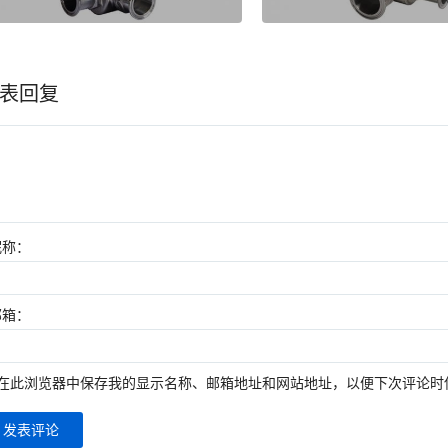
表回复
昵称：
邮箱：
在此浏览器中保存我的显示名称、邮箱地址和网站地址，以便下次评论时