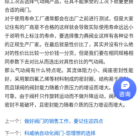
际工况去选择气动阀产品，在其不能承受的工况下就要更换
合适的阀门。
对于使用寿命工厂通常都会在出厂之前进行测试，但是大家
记住有的厂商是不合格的这样就会导致实际使用寿命远远小
于说明书上标注的寿命，要选择像力典阀业这样有各种证书
的正规生产厂家。在最后就是性价比了，其实并没有什么绝
对的性价比比较一分价钱一分货，但是我们要在相同规格相
同参数下去对比从而选出对具性价比的气动阀。
那么气动阀有什么特点呢。其流体阻力小、阀座密封性能
好，采用聚四氟乙烯等材料制成的密封圈，结构易于密封，
而且球阀的阀封能力随着介质压力的增设而增大。阀杆密封
可靠，由于阀杆只作旋转运动而不做升降运动，阀杆的填料
密封不易破坏，且密封能力随着介质的压力增设而增大。
上一个：
做好阀门的销售工作，要记住这四点
下一个：
科威纳自动化阀门-您理想的选择