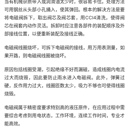
当有机械杂质带入或润滑油太少时，很容易卡住。处理方法
可用钢丝从头部小孔捅入，使其弹回。根本的解决方法是要
将电磁阀拆下，取出阀芯及阀芯套，用CCI4清洗，使得阀
芯在阀套内动作灵活。拆卸时应注意各部件的装配顺序及外
部接线位置，以便重新装配及接线正确。
电磁阀线圈烧坏，可拆下电磁阀的接线，用万用表测量，如
果开路，则电磁阀线圈被烧坏。
原因包括线圈受潮，引起绝缘不好而漏磁，造成线圈内电流
过大而烧毁，因此要防止雨水进入电磁阀。此外，弹簧过
硬，反作用力过大，线圈匝数太少，吸力不够也可使得线圈
烧毁。
电磁阀属于精密度要求特别高的液压原件，在应用过程中需
要综合考虑到用电状态，工作环境，连续工作时间，专业才
能高效。