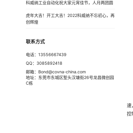
科威纳工业自动化祝大家元宵佳节，人月两团圆
虎年大吉！开工大吉！2022科威纳不忘初心，再
创辉煌
联系方式
电话：13556667439
QQ：3085892418
邮箱：Bond@covna-china.com
地址：东莞市东城区堑头汉塘街26号龙昌微创园
C栋
速
控