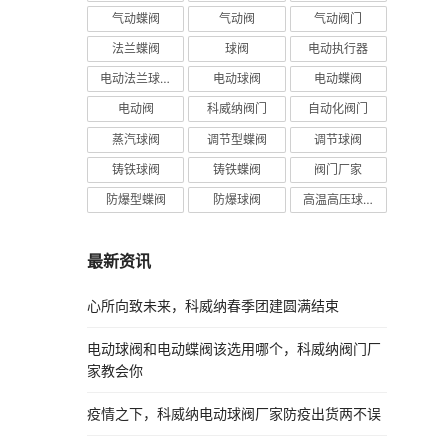
气动蝶阀
气动阀
气动阀门
法兰蝶阀
球阀
电动执行器
电动法兰球阀
电动球阀
电动蝶阀
电动阀
科威纳阀门
自动化阀门
蒸汽球阀
调节型蝶阀
调节球阀
铸铁球阀
铸铁蝶阀
阀门厂家
防爆型蝶阀
防爆球阀
高温高压球阀
最新资讯
心所向致未来，科威纳春季团建圆满结束
电动球阀和电动蝶阀该选用哪个，科威纳阀门厂
家教会你
疫情之下，科威纳电动球阀厂家防疫出货两不误