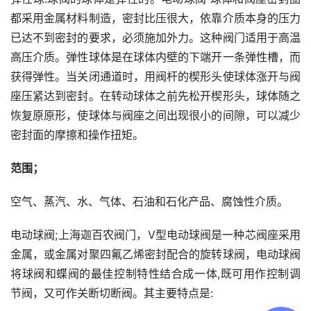
都采用金属材料制造，密封比压很大，依靠介质本身的压力
已达不到密封的要求，必须施加外力。这种阀门适用于高温
高压介质。弹性球体是在球体内壁的下端开一条弹性槽，而
获得弹性。当关闭通道时，用阀杆的楔形头使球体涨开与阀
座压紧达到密封。在转动球体之前先松开楔形头，球体随之
恢复原原形，使球体与阀座之间出现很小的间隙，可以减少
密封面的摩擦和操作扭矩。
范围；
空气、蒸汽、水、气体、石油和石化产品、腐蚀性介质。
电动球阀;上海迦百农阀门，V型电动球阀是一种芯阀座采用
金属，或金属对聚四氟乙烯密封配合的旋转球阀，电动球阀
将球阀和蝶阀的最佳控制特性结合成一体,既可用作控制调
节阀，又可作关断切断阀。其主要特点是: