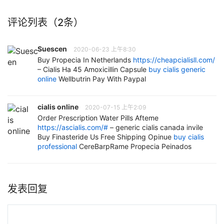
评论列表（2条）
Suescen
2020-06-23 上午8:30
Buy Propecia In Netherlands
https://cheapcialisll.com/
– Cialis Ha 45 Amoxicillin Capsule
buy cialis generic
online
Wellbutrin Pay With Paypal
cialis online
2020-07-15 上午2:09
Order Prescription Water Pills Afteme
https://ascialis.com/#
– generic cialis canada invile
Buy Finasteride Us Free Shipping Opinue
buy cialis
professional
CereBarpRame Propecia Peinados
发表回复