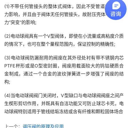
(1)不带任何管接头的整体式阀体，因此不受管道或螺栓应
力影响，并且由于阀体无任何管接头，故耐压壳体不会受压
力”突变”的影响;
(2)电动球阀具有一个V型阀体，即使在小流量或高粘度介质
的情况下，也可在整个量程范围内，保证控制的精确性;
(3)电动球阀防漏耐用的阀座在其外径处衬有带不锈钢内芯
PTFE杯形或是O型密封圈，阀座用截面较大的钨钴硬质合
金制成，通过一个合金的波纹弹簧进一步增强了阀座的结
构;
(4)当电动球阀阀门关闭时，V型缺口与电动球阀阀座之间产
生楔形剪切作用，并既具有自洁功能又可防止球芯卡死，电
动球阀特别适用于管线结垢冻结或含有纤维和颗粒固体场合
上一个：
调压阀的原理及应用