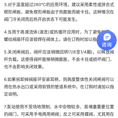
3.对于温度超过260℃的应用环境，建议采用柔性或拼合式
楔形闸板，避免楔形闸板由于热膨胀而被卡住。这种情况在
阀门冷关闭而后热开启状态下可能发生。
4.当用于高速流体(湍流)或热循环应用时，为了避免松开，
螺纹阀座环应该锁焊在阀体上。请在订购时加以指定说明。
5.关闭闸阀后，阀杆应该稍微回转(1/8至1/4圈)，以释放阀
杆负载。这使得阀杆能够稍微膨胀，不会卡住或损坏阀门，
也不会影响关闭效果。
6.如果拆卸掉阀座环安装耳柄，则高度整体性关闭闸阀可以
用在热水出口或采用软铁的管道系统中。在订购时请加以指
定说明。
7.泵站使用不受场地限制、水中杂物较多、易堵塞重要位置
的阀门，可采用手电两用闸阀；反之可采用蝶阀，尤其用在